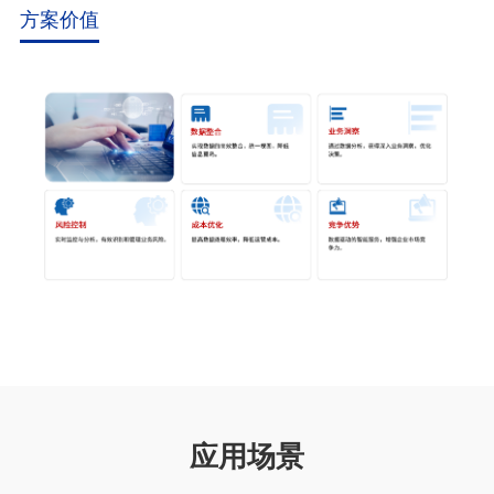
方案价值
应用场景