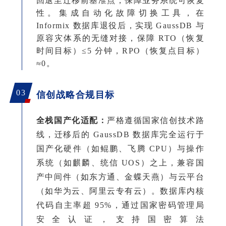
回退至迁移前基准点，保障业务系统可恢复
性。
集成自动化故障切换工具，在
Informix 数据库退役后，实现 GaussDB 与
原容灾体系的无缝对接，保障 RTO（恢复
时间目标）≤5 分钟，RPO（恢复点目标）
≈0。
03
信创战略合规目标
全栈国产化适配：
严格遵循国家信创技术路
线，迁移后的
GaussDB 数据库完全运行于
国产化硬件（如鲲鹏、飞腾 CPU）与操作
系统（如麒麟、统信 UOS）之上，兼容国
产中间件（如东方通、金蝶天燕）与云平台
（如华为云、阿里云专有云）。
数据库内核
代码自主率超
95%，通过国家密码管理局
安全认证，支持国密算法